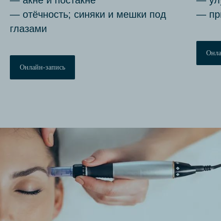
— отёчность; синяки и мешки под
— пр
глазами
Онла
Онлайн-запись