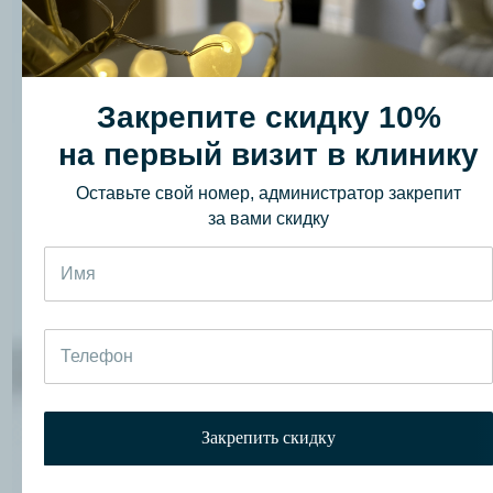
Ответит на все интересующие
вопросы
Закрепите скидку 10%
Закрепить скидку 10%
Я принимаю
условия передачи информации
на первый визит в клинику
Оставьте свой номер, администратор закрепит
за вами скидку
Врач-косметолог
Клиники КРК
Укажите ваши
контактные данные
Закрепить скидку
Наш администратор перезвонит вам
и запишет на консультацию