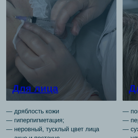
Для лица
Д
— дряблость кожи
— по
— гиперпигметация;
— пе
— неровный, тусклый цвет лица
— су
— акне и постакне
— ул