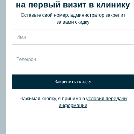
на первый визит в клинику
Подготовка
2
Оставьте свой номер, администратор закрепит
за вами скидку
Ампула с кровью помещается
в центрифугу для извлечения
и подготовки лечебной плазмы
Процедура
3
Закрепить скидку
Вводим плазму с помощью тонкой
иглы в ткани, которые необходимо
Нажимая кнопку, я принимаю
условия передачи
лечить.
информации
Вы прекрасны!
4